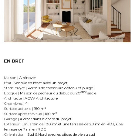
EN BREF
Maison
|
 A rénover
Etat 
|
 Vendue en l'état avec un projet 
Stade projet |
 Permis de construire obtenu et purgé
èm
e 
Epoque
|
 Maison de pêcheur du début du 20
siècle
Architecte | 
ACVV Architecture
Chambres
| 
4
Surface actuelle 
|
 150 m²
Surface après travaux 
|
 160 m²
Garage 
| 
A créer dans le cadre du projet
Extérieur 
|
 Un jardin de 100 m² et une terrasse de 20 m² en RDJ, une 
terrasse de 7 m² en RDC
Orientation
|
S
ud & Nord avec les pièces de vie au sud