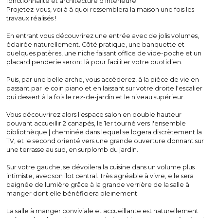
fonctionnalité et architecture d’intérieure.
Projetez-vous, voilà à quoi ressemblera la maison une fois les 
travaux réalisés !
En entrant vous découvrirez une entrée avec de jolis volumes, 
éclairée naturellement. Côté pratique, une banquette et 
quelques patères, une niche faisant office de vide-poche et un 
placard penderie seront là pour faciliter votre quotidien.
Puis, par une belle arche, vous accèderez, à la pièce de vie en 
passant par le coin piano et en laissant sur votre droite l'escalier 
qui dessert à la fois le rez-de-jardin et le niveau supérieur.
Vous découvrirez alors l'espace salon en double hauteur 
pouvant accueillir 2 canapés, le 1er tourné vers l'ensemble 
bibliothèque | cheminée dans lequel se logera discrètement la 
TV, et le second orienté vers une grande ouverture donnant sur 
une terrasse au sud, en surplomb du jardin.
Sur votre gauche, se dévoilera la cuisine dans un volume plus 
intimiste, avec son ilot central. Très agréable à vivre, elle sera 
baignée de lumière grâce à la grande verrière de la salle à 
manger dont elle bénéficiera pleinement.
La salle à manger conviviale et accueillante est naturellement 