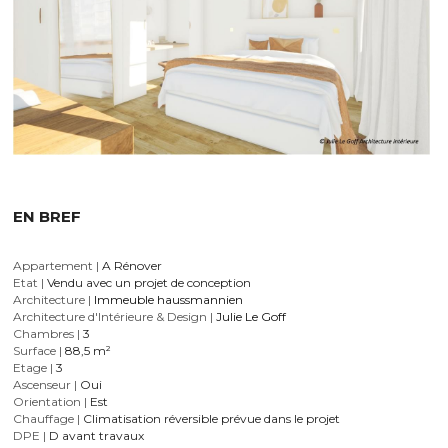
EN BREF
Appartement |
 A Rénover
Etat |
 Vendu avec un projet de conception
Architecture |
 Immeuble haussmannien
Architecture d'Intérieure & Design |
 Julie Le Goff
Chambres |
 3
Surface |
 88,5 m²
Etage |
 3
Ascenseur |
 Oui
Orientation |
 Est
Chauffage |
 Climatisation réversible prévue dans le projet
DPE |
 D avant travaux